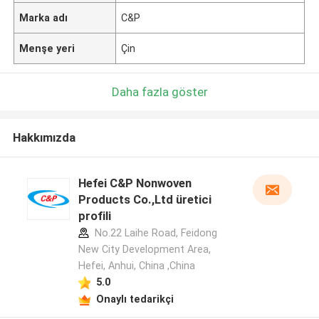
Marka adı
C&P
Menşe yeri
Çin
Daha fazla göster
Hakkımızda
Hefei C&P Nonwoven
Products Co.,Ltd üretici
profili
No.22 Laihe Road, Feidong
New City Development Area,
Hefei, Anhui, China ,China
5.0
Onaylı tedarikçi