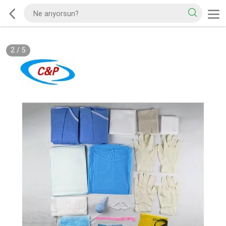
2
/
5