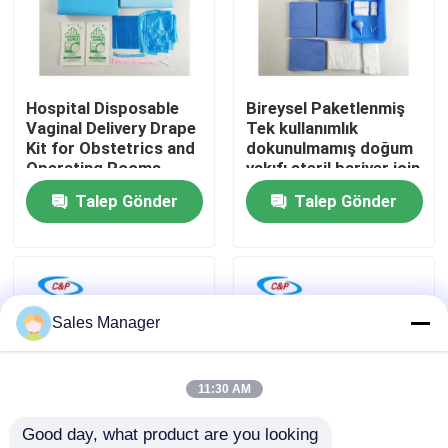
VR Gösterisi
Hospital Disposable
Bireysel Paketlenmiş
Bizim Hakkımızda
Vaginal Delivery Drape
Tek kullanımlık
Kit for Obstetrics and
dokunulmamış doğum
Operating Rooms
vakıfı steril bariyer için
Fabrika turu
pervane paketi
Talep Gönder
Talep Gönder
Kalite Kontrolü
Bizimle İletişim
Sales Manager
Haberler
11:30 AM
Good day, what product are you looking 
Davalar