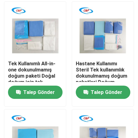
Tek Kullanımlı All-in-
Hastane Kullanımı
one dokunulmamış
Steril Tek kullanımlık
doğum paketi Doğal
dokunulmamış doğum
doğum için tek
paketleri Doğum
kullanımlık steril
ameliyat kitleri
Talep Gönder
Talep Gönder
doğum ameliyatı kiti
Evde
Ürün
videolar